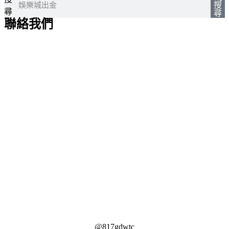
搜
尋
尋
聯絡我們
@817gdwtc