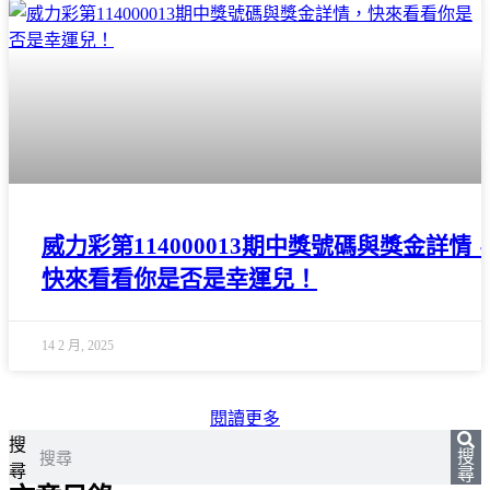
威力彩第114000013期中獎號碼與獎金詳情
快來看看你是否是幸運兒！
14 2 月, 2025
閱讀更多
搜
搜
尋
尋