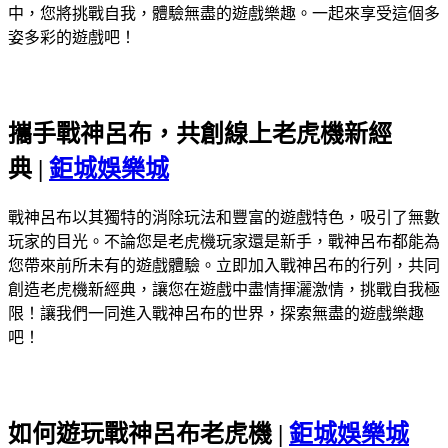
中，您將挑戰自我，體驗無盡的遊戲樂趣。一起來享受這個多
姿多彩的遊戲吧！
攜手戰神呂布，共創線上老虎機新經
典 |
鉅城娛樂城
戰神呂布以其獨特的消除玩法和豐富的遊戲特色，吸引了無數
玩家的目光。不論您是老虎機玩家還是新手，戰神呂布都能為
您帶來前所未有的遊戲體驗。立即加入戰神呂布的行列，共同
創造老虎機新經典，讓您在遊戲中盡情揮灑激情，挑戰自我極
限！讓我們一同進入戰神呂布的世界，探索無盡的遊戲樂趣
吧！
如何遊玩戰神呂布老虎機 |
鉅城娛樂城