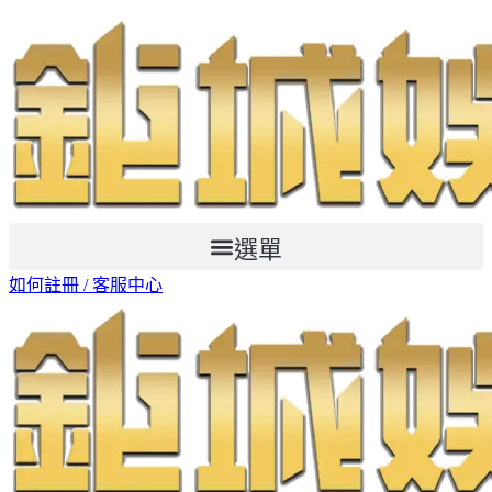
跳
至
主
要
內
容
選單
如何註冊 / 客服中心