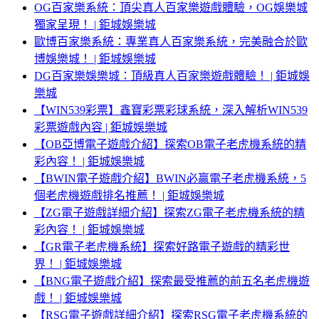
OG百家樂系統：頂尖真人百家樂遊戲體驗，OG娛樂城
獨家呈現！ | 鉅城娛樂城
歐博百家樂系統：專業真人百家樂系統，完美融合於歐
博娛樂城！ | 鉅城娛樂城
DG百家樂娛樂城：頂級真人百家樂遊戲體驗！ | 鉅城娛
樂城
【WIN539彩票】鑫寶彩票彩球系統，深入解析WIN539
彩票遊戲內容 | 鉅城娛樂城
【OB亞博電子遊戲介紹】探索OB電子老虎機系統的精
彩內容！ | 鉅城娛樂城
【BWIN電子遊戲介紹】BWIN必贏電子老虎機系統，5
個老虎機遊戲排名推薦！ | 鉅城娛樂城
【ZG電子遊戲詳細介紹】探索ZG電子老虎機系統的精
彩內容！ | 鉅城娛樂城
【GR電子老虎機系統】探索好路電子遊戲的精彩世
界！ | 鉅城娛樂城
【BNG電子遊戲介紹】探索最受推薦的前五名老虎機遊
戲！ | 鉅城娛樂城
【RSG電子遊戲詳細介紹】探索RSG電子老虎機系統的