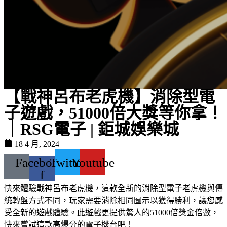
【戰神呂布老虎機】消除型電
子遊戲，51000倍大獎等你拿！
｜RSG電子 | 鉅城娛樂城
18 4 月, 2024
Facebook-
Twitter
Youtube
f
快來體驗戰神呂布老虎機，這款全新的消除型電子老虎機與傳
統轉盤方式不同，玩家需要消除相同圖示以獲得勝利，讓您感
受全新的遊戲體驗。此遊戲更提供驚人的51000倍獎金倍數，
快來嘗試這款高爆分的電子機台吧！