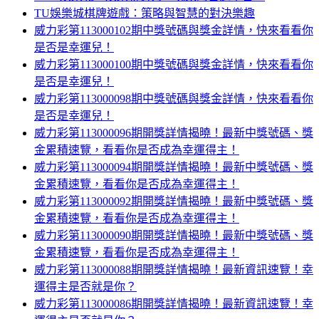
TU娛樂城棋牌遊戲：策略與智慧的對決樂趣
威力彩第113000102期中獎號碼與獎金詳情，快來看看你
是否是幸運兒！
威力彩第113000100期中獎號碼與獎金詳情，快來看看你
是否是幸運兒！
威力彩第113000098期中獎號碼與獎金詳情，快來看看你
是否是幸運兒！
威力彩第113000096期開獎詳情揭曉！最新中獎號碼、獎
金累積速覽，看看你是否成為幸運得主！
威力彩第113000094期開獎詳情揭曉！最新中獎號碼、獎
金累積速覽，看看你是否成為幸運得主！
威力彩第113000092期開獎詳情揭曉！最新中獎號碼、獎
金累積速覽，看看你是否成為幸運得主！
威力彩第113000090期開獎詳情揭曉！最新中獎號碼、獎
金累積速覽，看看你是否成為幸運得主！
威力彩第113000088期開獎詳情揭曉！最新資訊速覽！幸
運得主是否就是你？
威力彩第113000086期開獎詳情揭曉！最新資訊速覽！幸