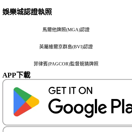
娛樂城認證執照
馬爾他牌照(MGA)認證
英屬維爾京群島(BVI)認證
菲律賓(PAGCOR)監督競猜牌照
APP下載