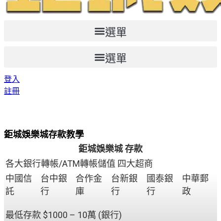
選單
選單
登入
註冊
如何存款
HOW TO DEPOSIT
鉅城娛樂城存款教學
鉅城娛樂城 存款
各大銀行轉帳/ATM轉帳儲值 四大超商
中國信
台中銀
合作金
台新銀
國泰銀
中華郵
託
行
庫
行
行
政
最低存款 $1000 – 10萬 (銀行)