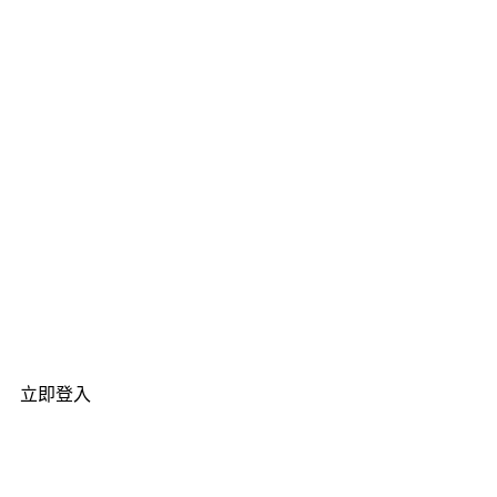
登入
進入娛樂城官網 完成註冊。
立即登入