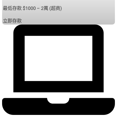
最
低存款 $1000 – 2萬 (超商)
立即存款