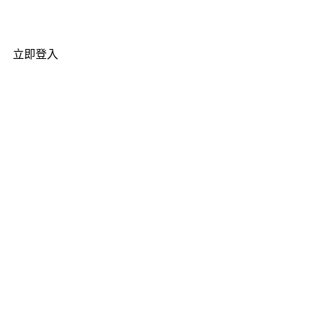
登入
進入娛樂城官網 完成註冊。
立即登入