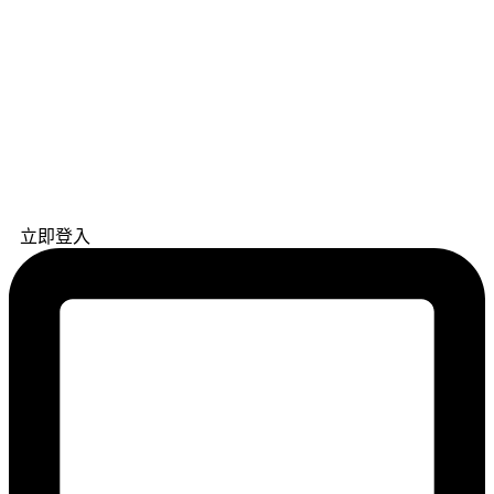
完成儲值
開始遊玩
立即登入