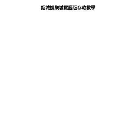
鉅城娛樂城電腦版存款教學